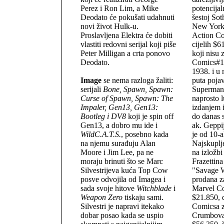
Perez i Ron Lim, a Mike
potencijal
Deodato će pokušati udahnuti
šestoj Sot
novi život Hulk-u.
New Yorku
Proslavljena Elektra će dobiti
Action Co
vlastiti redovni serijal koji piše
cijelih $6
Peter Milligan a crta ponovo
koji nisu 
Deodato.
Comics#1 
1938. i u 
Image
se nema razloga žaliti:
puta pojav
serijali
Bone, Spawn, Spawn:
Supermana
Curse of Spawn, Spawn: The
naprosto 
Impaler, Gen13, Gen13:
izdanjem i
Bootleg i DV8
koji je spin off
do danas 
Gen13, a dobro mu ide i
ak. Geppi
WildC.A.T.S.
, posebno kada
je od 10-a
na njemu surađuju Alan
Najskuplje
Moore i Jim Lee, pa ne
na izložbi
moraju brinuti što se Marc
Frazettina
Silvestrijeva kuća Top Cow
"Savage W
posve odvojila od Imagea i
prodana z
sada svoje hitove
Witchblade
i
Marvel Co
Weapon Zero
tiskaju sami.
$21.850, 
Silvestri je napravi itekako
Comicsa z
dobar posao kada se uspio
Crumbova 