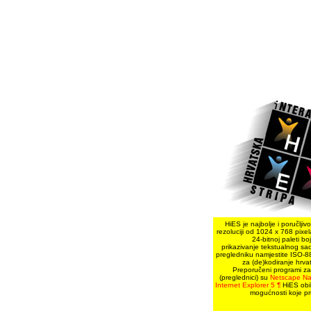
HiES je najbolje i poručljiv
rezoluciji od 1024 x 768 pixela,
24-bitnoj paleti bo
prikazivanje tekstualnog sa
pregledniku namjestite ISO-8
za (de)kodiranje hrv
Preporučeni programi za
(preglednici) su
Netscape Na
Internet Explorer 5
¶
HiES obil
mogućnosti koje pr